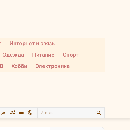
я
Интернет и связь
Одежда
Питание
Спорт
ТВ
Хобби
Электроника
Случайная
Sidebar
Switch
Искать
ция
статья
skin