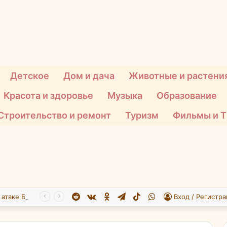
Детское
Дом и дача
Животные и растени
Красота и здоровье
Музыка
Образование
Строительство и ремонт
Туризм
Фильмы и 
Reddit
vk.com
Одноклассники
Telegram
TikTok
WhatsApp
При атаке БПЛА на Подмосковье пострадали 26 человек
Вход / Регистра