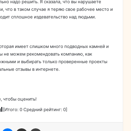
льно надо решить. Я сказала, что вы нарушаете
ли, что в таком случае я теряю свое рабочее место и
ходит сплошное издевательство над людьми.
которая имеет слишком много подводных камней и
Мы не можем рекомендовать компанию, как
рожными и выбирать только проверенные проекты
альные отзывы в интернете.
, чтобы оценить!
[Итого:
0
Средний рейтинг:
0
]
ассники
Skype
Messenger
Поделиться через электронную почту
Печатать