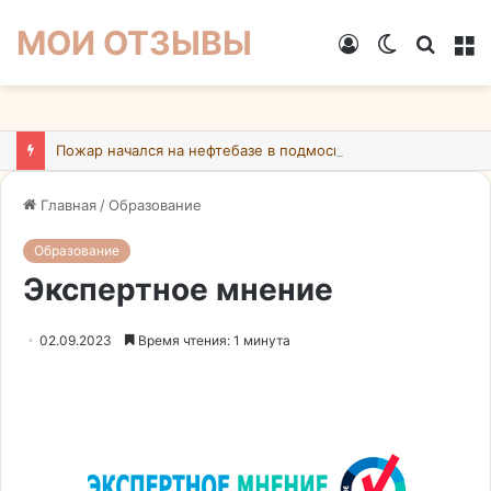
МОИ ОТЗЫВЫ
Войти
Switch
Искат
М
skin
Пожар начался на нефтебазе в подмосковном Ногинске в результате атаки БПЛА ВСУ
Главная
/
Образование
Образование
Экспертное мнение
02.09.2023
Время чтения: 1 минута