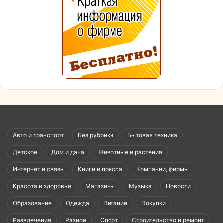
Авто и транспорт
Без рубрики
Бытовая техника
Детское
Дом и дача
Животные и растения
Интернет и связь
Книги и пресса
Компании, фирмы
Красота и здоровье
Магазины
Музыка
Новости
Образование
Одежда
Питание
Покупки
Развлечения
Разное
Спорт
Строительство и ремонт