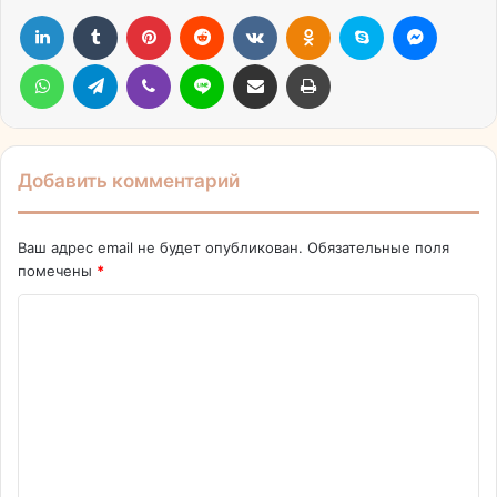
LinkedIn
Tumblr
Pinterest
Reddit
Вконтакте
Одноклассники
Skype
Messen
WhatsApp
Telegram
Viber
Line
Поделиться через электронную почту
Печатать
Добавить комментарий
Ваш адрес email не будет опубликован.
Обязательные поля
помечены
*
К
о
м
м
е
н