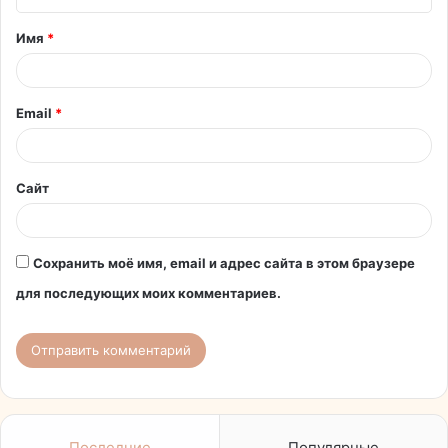
т
Имя
*
а
р
и
Email
*
й
*
Сайт
Сохранить моё имя, email и адрес сайта в этом браузере
для последующих моих комментариев.
Последние
Популярные