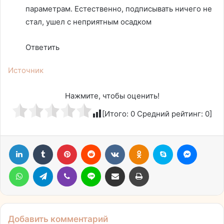
параметрам. Естественно, подписывать ничего не
стал, ушел с неприятным осадком
Ответить
Источник
Нажмите, чтобы оценить!
[Итого:
0
Средний рейтинг:
0
]
LinkedIn
Tumblr
Pinterest
Reddit
Вконтакте
Одноклассники
Skype
Messen
WhatsApp
Telegram
Viber
Line
Поделиться через электронную почту
Печатать
Добавить комментарий