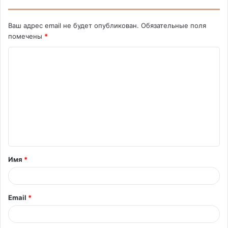
Ваш адрес email не будет опубликован.
Обязательные поля
помечены
*
К
о
м
м
е
н
т
Имя
*
а
р
и
Email
*
й
*