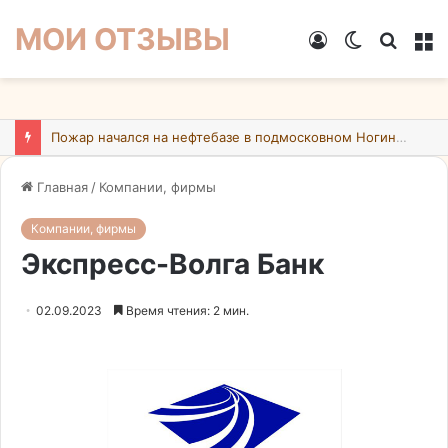
МОИ ОТЗЫВЫ
Войти
Switch
Искат
М
skin
Пожар начался на нефтебазе в подмосковном Ногинске в результате атаки БПЛА ВСУ
Главная
/
Компании, фирмы
Компании, фирмы
Экспресс-Волга Банк
02.09.2023
Время чтения: 2 мин.