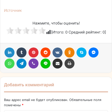
Источник
Нажмите, чтобы оценить!
[Итого:
0
Средний рейтинг:
0
]
LinkedIn
Tumblr
Pinterest
Reddit
Вконтакте
Одноклассники
Skype
Messen
WhatsApp
Telegram
Viber
Line
Поделиться через электронную почту
Печатать
Добавить комментарий
Ваш адрес email не будет опубликован.
Обязательные поля
помечены
*