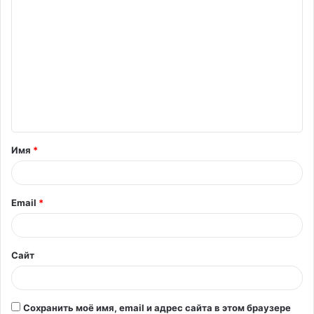
К
о
м
м
е
н
т
Имя
*
а
р
и
Email
*
й
*
Сайт
Сохранить моё имя, email и адрес сайта в этом браузере