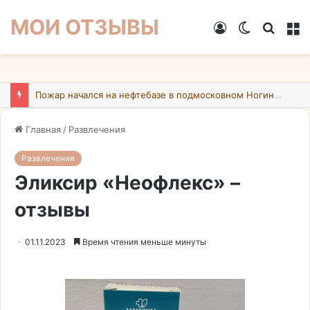
МОИ ОТЗЫВЫ
Войти
Switch
Искат
М
skin
Пожар начался на нефтебазе в подмосковном Ногинске в результате атаки БПЛА ВСУ
Главная
/
Развлечения
Развлечения
Эликсир «Неофлекс» –
отзывы
01.11.2023
Время чтения меньше минуты