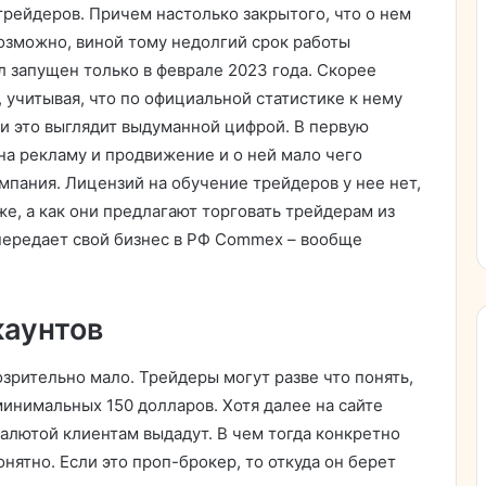
 трейдеров. Причем настолько закрытого, что о нем
возможно, виной тому недолгий срок работы
л запущен только в феврале 2023 года. Скорее
, учитывая, что по официальной статистике к нему
 и это выглядит выдуманной цифрой. В первую
на рекламу и продвижение и о ней мало чего
компания. Лицензий на обучение трейдеров у нее нет,
е, а как они предлагают торговать трейдерам из
 передает свой бизнес в РФ Commex – вообще
каунтов
озрительно мало. Трейдеры могут разве что понять,
минимальных 150 долларов. Хотя далее на сайте
валютой клиентам выдадут. В чем тогда конкретно
онятно. Если это проп-брокер, то откуда он берет