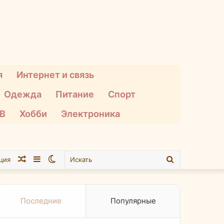
я
Интернет и связь
Одежда
Питание
Спорт
ТВ
Хобби
Электроника
Случайная
Sidebar
Switch
Искать
ция
статья
skin
Последние
Популярные