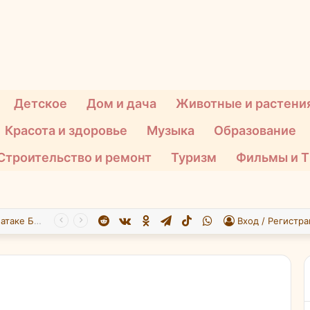
Детское
Дом и дача
Животные и растени
Красота и здоровье
Музыка
Образование
Строительство и ремонт
Туризм
Фильмы и 
Reddit
vk.com
Одноклассники
Telegram
TikTok
WhatsApp
При атаке БПЛА на Подмосковье пострадали 26 человек
Вход / Регистра