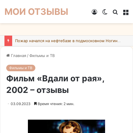
МОИ ОТЗЫВЫ
Войти
Switch
Искат
М
skin
Пожар начался на нефтебазе в подмосковном Ногинске в результате атаки БПЛА ВСУ
Главная
/
Фильмы и ТВ
Фильмы и ТВ
Фильм «Вдали от рая»,
2002 – отзывы
03.09.2023
Время чтения: 2 мин.