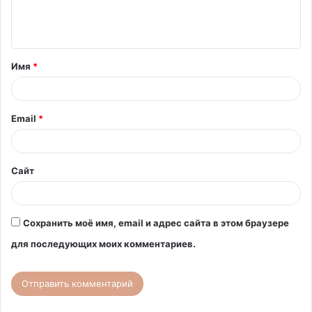
е
н
т
Имя
*
а
р
и
Email
*
й
*
Сайт
Сохранить моё имя, email и адрес сайта в этом браузере
для последующих моих комментариев.