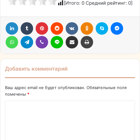
[Итого:
0
Средний рейтинг:
0
]
LinkedIn
Tumblr
Pinterest
Reddit
Вконтакте
Одноклассники
Skype
Messen
WhatsApp
Telegram
Viber
Line
Поделиться через электронную почту
Печатать
Добавить комментарий
Ваш адрес email не будет опубликован.
Обязательные поля
помечены
*
К
о
м
м