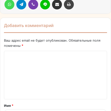
Добавить комментарий
Ваш адрес email не будет опубликован.
Обязательные поля
помечены
*
К
о
м
м
е
н
т
Имя
*
а