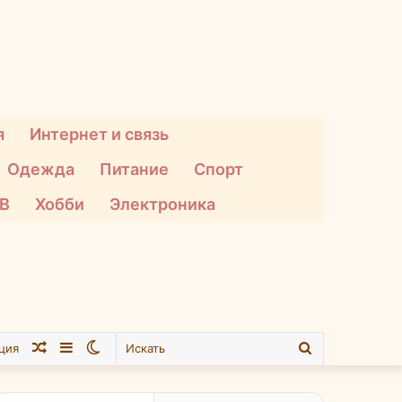
я
Интернет и связь
Одежда
Питание
Спорт
ТВ
Хобби
Электроника
Случайная
Sidebar
Switch
Искать
ция
статья
skin