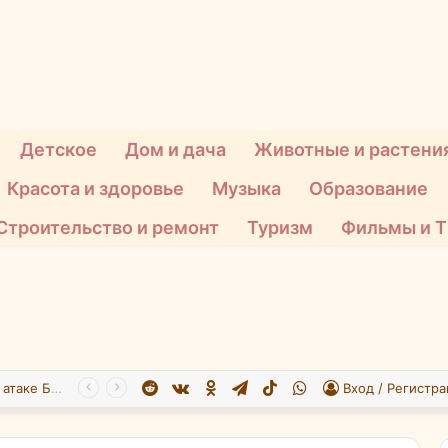
Детское
Дом и дача
Животные и растени
Красота и здоровье
Музыка
Образование
Строительство и ремонт
Туризм
Фильмы и 
Reddit
vk.com
Одноклассники
Telegram
TikTok
WhatsApp
При атаке БПЛА на Подмосковье пострадали 26 человек
Вход / Регистра