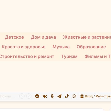
Детское
Дом и дача
Животные и растени
Красота и здоровье
Музыка
Образование
Строительство и ремонт
Туризм
Фильмы и 
Reddit
vk.com
Одноклассники
Telegram
TikTok
WhatsApp
При атаке БПЛА на Подмосковье пострадали 26 человек
Вход / Регистра