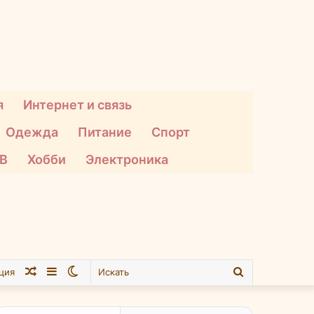
я
Интернет и связь
Одежда
Питание
Спорт
ТВ
Хобби
Электроника
Случайная
Sidebar
Switch
Искать
ция
статья
skin