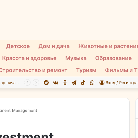
Детское
Дом и дача
Животные и растени
Красота и здоровье
Музыка
Образование
Строительство и ремонт
Туризм
Фильмы и 
Reddit
vk.com
Одноклассники
Telegram
TikTok
WhatsApp
При атаке БПЛА на Подмосковье пострадали 26 человек
Вход / Регистра
stment Management
vestment