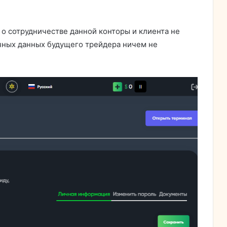
 о сотрудничестве данной конторы и клиента не
чных данных будущего трейдера ничем не