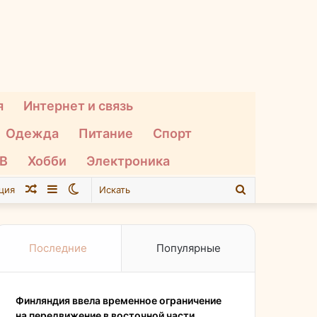
я
Интернет и связь
Одежда
Питание
Спорт
ТВ
Хобби
Электроника
Случайная
Sidebar
Switch
Искать
ция
статья
skin
Последние
Популярные
Финляндия ввела временное ограничение
на передвижение в восточной части