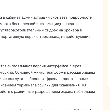
а в кабинет.администрация скрывает подробности
т много бесполезной информации;посредник
гулятора;отрицательный фидбэк на брокера в
 портативную версию терминала, недействующие
ется англоязычная версия интерфейса. Через
русский. Основной минус платформы рассматриваем
ки используют шаблонные фразы, недостоверные
описанием терминала ссылки для скачивания ПО
ройств с различным разрешением экрана наблюдаем