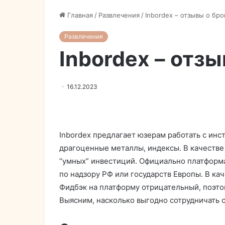
Главная
/
Развлечения
/
Inbordex – отзывы о бр
Развлечения
Inbordex – отз
16.12.2023
Inbordex предлагает юзерам работать с инс
драгоценные металлы, индексы. В качеств
“умных” инвестиций. Официально платформа 
по надзору РФ или государств Европы. В ка
Фидбэк на платформу отрицательный, поэтом
Выясним, насколько выгодно сотрудничать 