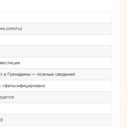
dex.com/ru/
нвестиции
т и Гренадины — ложные сведения
— сфальсифицировано
руется
20