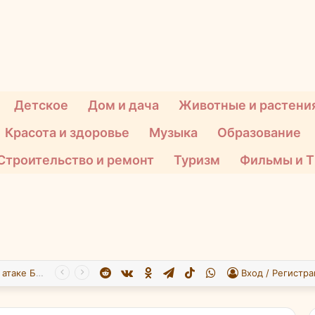
Детское
Дом и дача
Животные и растени
Красота и здоровье
Музыка
Образование
Строительство и ремонт
Туризм
Фильмы и 
Reddit
vk.com
Одноклассники
Telegram
TikTok
WhatsApp
При атаке БПЛА на Подмосковье пострадали 26 человек
Вход / Регистра