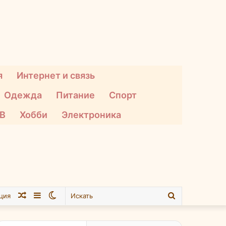
я
Интернет и связь
Одежда
Питание
Спорт
ТВ
Хобби
Электроника
Случайная
Sidebar
Switch
Искать
ция
статья
skin