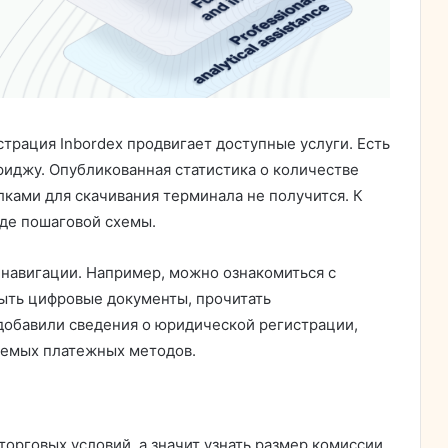
трация Inbordex продвигает доступные услуги. Есть
риджу. Опубликованная статистика о количестве
лками для скачивания терминала не получится. К
иде пошаговой схемы.
навигации. Например, можно ознакомиться с
ыть цифровые документы, прочитать
добавили сведения о юридической регистрации,
аемых платежных методов.
торговых условий, а значит узнать размер комиссии,