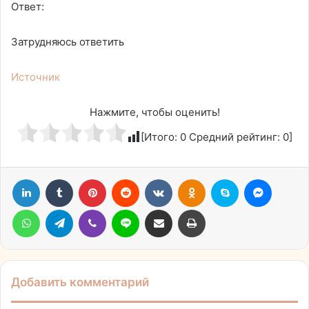
Ответ:
Затрудняюсь ответить
Источник
Нажмите, чтобы оценить!
[Итого:
0
Средний рейтинг:
0
]
LinkedIn
Tumblr
Pinterest
Reddit
Вконтакте
Одноклассники
Skype
Messen
WhatsApp
Telegram
Viber
Line
Поделиться через электронную почту
Печатать
Добавить комментарий