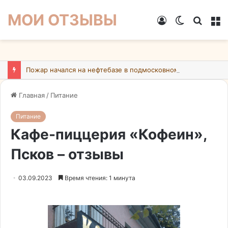
МОИ ОТЗЫВЫ
Войти
Switch
Искат
М
skin
Пожар начался на нефтебазе в подмосковном Ногинске в результате атаки БПЛА ВСУ
Главная
/
Питание
Питание
Кафе-пиццерия «Кофеин»,
Псков – отзывы
03.09.2023
Время чтения: 1 минута