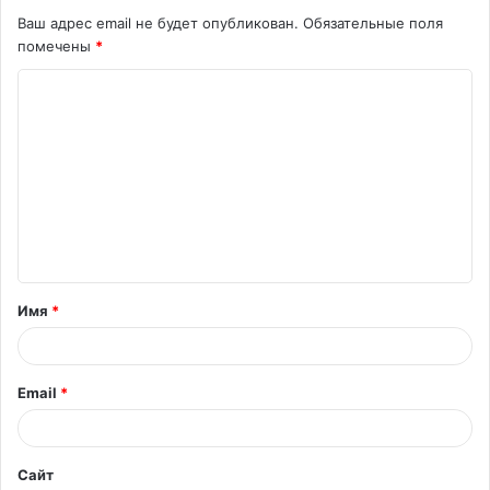
Ваш адрес email не будет опубликован.
Обязательные поля
помечены
*
К
о
м
м
е
н
т
Имя
*
а
р
и
Email
*
й
*
Сайт