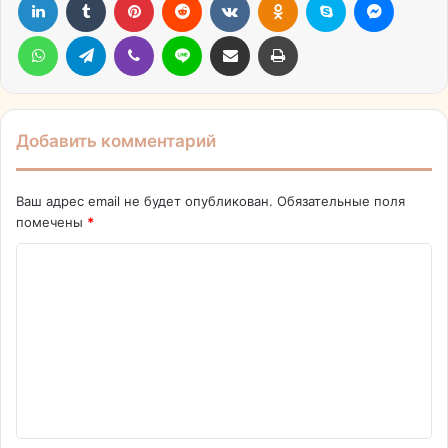
WhatsApp
Telegram
Viber
Line
Поделиться через электронную почту
Печатать
Добавить комментарий
Ваш адрес email не будет опубликован.
Обязательные поля
помечены
*
К
о
м
м
е
н
т