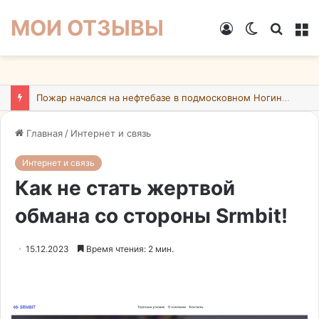
МОИ ОТЗЫВЫ
Войти
Switch
Искат
М
skin
Пожар начался на нефтебазе в подмосковном Ногинске в результате атаки БПЛА ВСУ
Главная
/
Интернет и связь
Интернет и связь
Как не стать жертвой
обмана со стороны Srmbit!
15.12.2023
Время чтения: 2 мин.