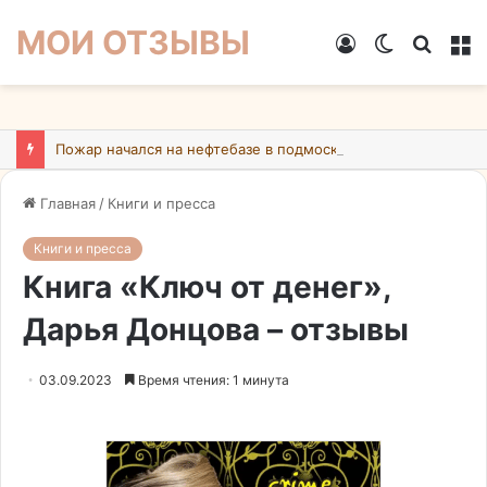
МОИ ОТЗЫВЫ
Войти
Switch
Искат
М
skin
Пожар начался на нефтебазе в подмосковном Ногинске в результате атаки БПЛА ВСУ
Главная
/
Книги и пресса
Книги и пресса
Книга «Ключ от денег»,
Дарья Донцова – отзывы
03.09.2023
Время чтения: 1 минута