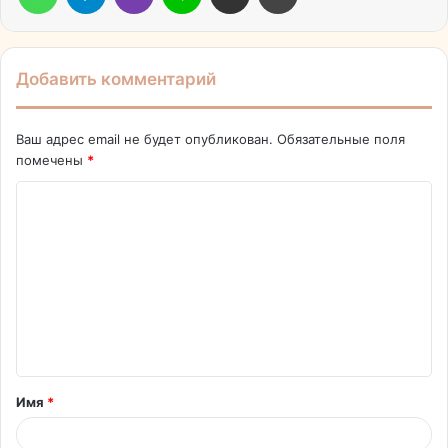
Добавить комментарий
Ваш адрес email не будет опубликован.
Обязательные поля
помечены
*
К
о
м
м
е
н
т
Имя
*
а
р