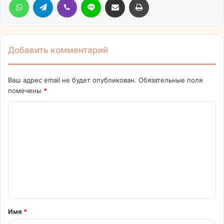
Добавить комментарий
Ваш адрес email не будет опубликован.
Обязательные поля
помечены
*
К
о
м
м
е
н
т
Имя
*
а