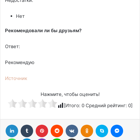
Недостатки:
Нет
Рекомендовали ли бы друзьям?
Ответ:
Рекомендую
Источник
Нажмите, чтобы оценить!
[Итого:
0
Средний рейтинг:
0
]
LinkedIn
Tumblr
Pinterest
Reddit
Вконтакте
Одноклассники
Skype
Messen
WhatsApp
Telegram
Viber
Line
Поделиться через электронную почту
Печатать