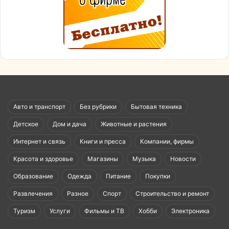
Авто и транспорт
Без рубрики
Бытовая техника
Детское
Дом и дача
Животные и растения
Интернет и связь
Книги и пресса
Компании, фирмы
Красота и здоровье
Магазины
Музыка
Новости
Образование
Одежда
Питание
Покупки
Развлечения
Разное
Спорт
Строительство и ремонт
Туризм
Услуги
Фильмы и ТВ
Хобби
Электроника