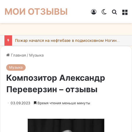
МОИ ОТЗЫВЫ
Войти
Switch
Искат
М
skin
Пожар начался на нефтебазе в подмосковном Ногинске в результате атаки БПЛА ВСУ
Главная
/
Музыка
Музыка
Композитор Александр
Переверзин – отзывы
03.09.2023
Время чтения меньше минуты