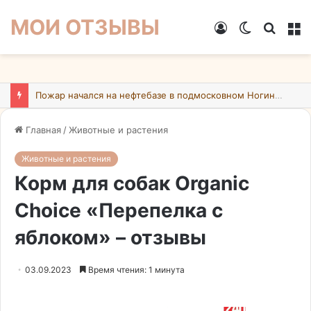
МОИ ОТЗЫВЫ
Войти
Switch
Искат
М
skin
Пожар начался на нефтебазе в подмосковном Ногинске в результате атаки БПЛА ВСУ
Главная
/
Животные и растения
Животные и растения
Корм для собак Organic
Choice «Перепелка с
яблоком» – отзывы
03.09.2023
Время чтения: 1 минута