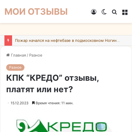
МОИ ОТЗЫВЫ
Войти
Switch
Искат
М
skin
Пожар начался на нефтебазе в подмосковном Ногинске в результате атаки БПЛА ВСУ
Главная
/
Разное
Разное
КПК “КРЕДО” отзывы,
платят или нет?
15.12.2023
Время чтения: 11 мин.