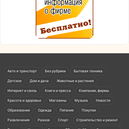
Авто и транспорт
Без рубрики
Бытовая техника
Детское
Дом и дача
Животные и растения
Интернет и связь
Книги и пресса
Компании, фирмы
Красота и здоровье
Магазины
Музыка
Новости
Образование
Одежда
Питание
Покупки
Развлечения
Разное
Спорт
Строительство и ремонт