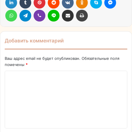
WhatsApp
Telegram
Viber
Line
Поделиться через электронную почту
Печатать
Добавить комментарий
Ваш адрес email не будет опубликован.
Обязательные поля
помечены
*
К
о
м
м
е
н
т