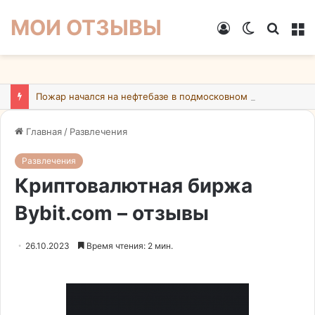
МОИ ОТЗЫВЫ
Войти
Switch
Искат
М
skin
Пожар начался на нефтебазе в подмосковном Ногинске в результате атаки БПЛА ВСУ
Главная
/
Развлечения
Развлечения
Криптовалютная биржа
Bybit.com – отзывы
26.10.2023
Время чтения: 2 мин.