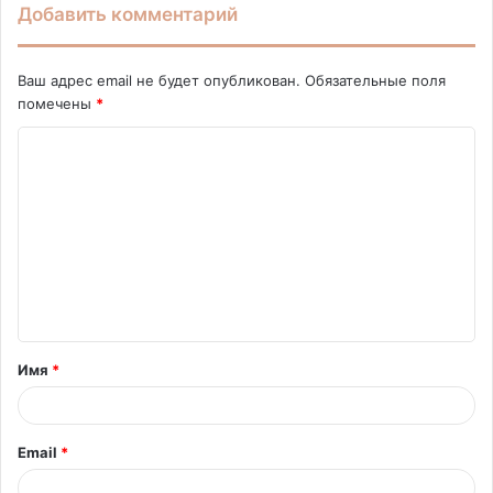
Добавить комментарий
Ваш адрес email не будет опубликован.
Обязательные поля
помечены
*
К
о
м
м
е
н
т
Имя
*
а
р
и
Email
*
й