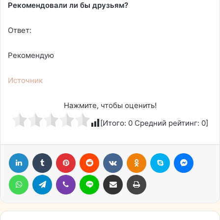
Рекомендовали ли бы друзьям?
Ответ:
Рекомендую
Источник
Нажмите, чтобы оценить!
[Итого:
0
Средний рейтинг:
0
]
LinkedIn
Tumblr
Pinterest
Reddit
Вконтакте
Одноклассники
Skype
Messen
WhatsApp
Telegram
Viber
Line
Поделиться через электронную почту
Печатать