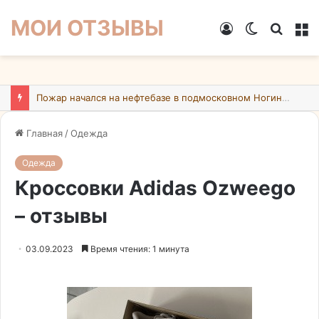
МОИ ОТЗЫВЫ
Войти
Switch
Искат
М
skin
Пожар начался на нефтебазе в подмосковном Ногинске в результате атаки БПЛА ВСУ
Главная
/
Одежда
Одежда
Кроссовки Adidas Ozweego
– отзывы
03.09.2023
Время чтения: 1 минута