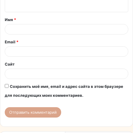
н
т
Имя
*
а
р
и
Email
*
й
*
Сайт
Сохранить моё имя, email и адрес сайта в этом браузере
для последующих моих комментариев.