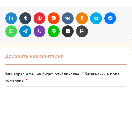
LinkedIn
Tumblr
Pinterest
Reddit
Вконтакте
Одноклассники
Skype
Messen
WhatsApp
Telegram
Viber
Line
Поделиться через электронную почту
Печатать
Добавить комментарий
Ваш адрес email не будет опубликован.
Обязательные поля
помечены
*
К
о
м
м
е