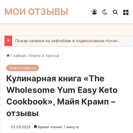
МОИ ОТЗЫВЫ
Войти
Switch
Искат
М
skin
Пожар начался на нефтебазе в подмосковном Ногинске в результате атаки БПЛА ВСУ
Главная
/
Книги и пресса
Книги и пресса
Кулинарная книга «The
Wholesome Yum Easy Keto
Cookbook», Майя Крамп –
отзывы
03.09.2023
Время чтения: 1 минута