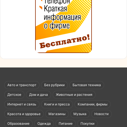
Авто и транспорт
Без рубрики
Бытовая техника
Детское
Дом и дача
Животные и растения
Интернет и связь
Книги и пресса
Компании, фирмы
Красота и здоровье
Магазины
Музыка
Новости
Образование
Одежда
Питание
Покупки