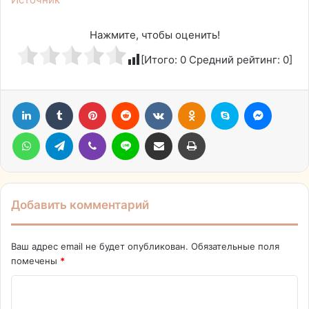
Нажмите, чтобы оценить!
[Итого:
0
Средний рейтинг:
0
]
LinkedIn
Tumblr
Pinterest
Reddit
Вконтакте
Одноклассники
Skype
Messen
WhatsApp
Telegram
Viber
Line
Поделиться через электронную почту
Печатать
Добавить комментарий
Ваш адрес email не будет опубликован.
Обязательные поля
помечены
*
К
о