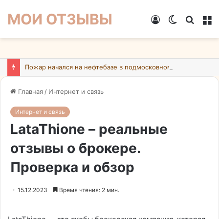
МОИ ОТЗЫВЫ
Войти
Switch
Искат
М
skin
Пожар начался на нефтебазе в подмосковном Ногинске в результате атаки БПЛА ВСУ
Главная
/
Интернет и связь
Интернет и связь
LataThione – реальные
отзывы о брокере.
Проверка и обзор
15.12.2023
Время чтения: 2 мин.