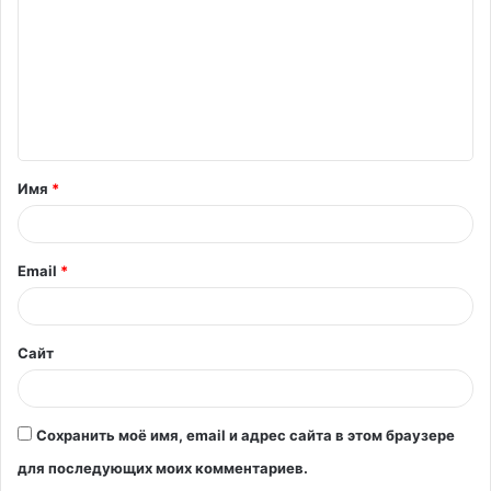
м
м
е
н
т
Имя
*
а
р
и
Email
*
й
*
Сайт
Сохранить моё имя, email и адрес сайта в этом браузере
для последующих моих комментариев.