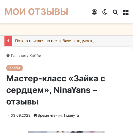
МОИ ОТЗЫВЫ
Войти
Switch
Искат
М
skin
Пожар начался на нефтебазе в подмосковном Ногинске в результате атаки БПЛА ВСУ
Главная
/
Хобби
Хобби
Мастер-класс «Зайка с
сердцем», NinaYans –
отзывы
03.09.2023
Время чтения: 1 минута