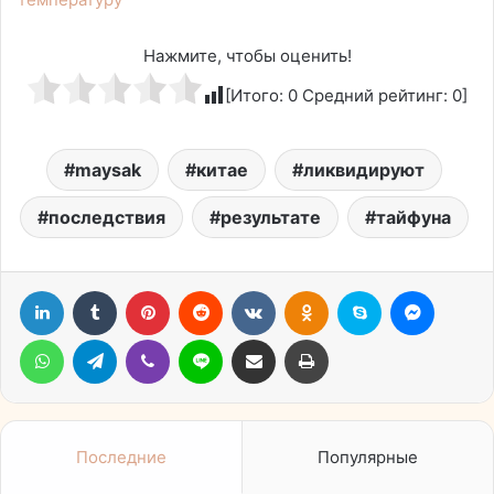
Нажмите, чтобы оценить!
[Итого:
0
Средний рейтинг:
0
]
maysak
китае
ликвидируют
последствия
результате
тайфуна
LinkedIn
Tumblr
Pinterest
Reddit
Вконтакте
Одноклассники
Skype
Messen
WhatsApp
Telegram
Viber
Line
Поделиться через электронную почту
Печатать
Последние
Популярные