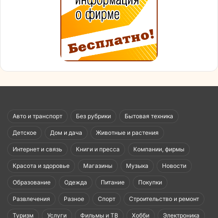
Авто и транспорт
Без рубрики
Бытовая техника
Детское
Дом и дача
Животные и растения
Интернет и связь
Книги и пресса
Компании, фирмы
Красота и здоровье
Магазины
Музыка
Новости
Образование
Одежда
Питание
Покупки
Развлечения
Разное
Спорт
Строительство и ремонт
Туризм
Услуги
Фильмы и ТВ
Хобби
Электроника