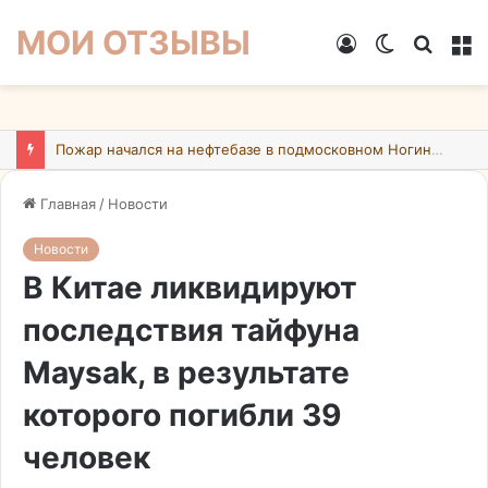
МОИ ОТЗЫВЫ
Войти
Switch
Искат
М
skin
Пожар начался на нефтебазе в подмосковном Ногинске в результате атаки БПЛА ВСУ
Главная
/
Новости
Новости
В Китае ликвидируют
последствия тайфуна
Maysak, в результате
которого погибли 39
человек