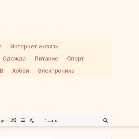
я
Интернет и связь
Одежда
Питание
Спорт
ТВ
Хобби
Электроника
Случайная
Sidebar
Switch
Искать
ция
статья
skin