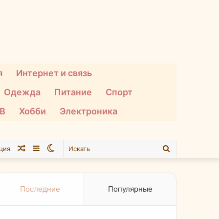
я
Интернет и связь
Одежда
Питание
Спорт
ТВ
Хобби
Электроника
Случайная
Sidebar
Switch
Искать
ция
статья
skin
Последние
Популярные