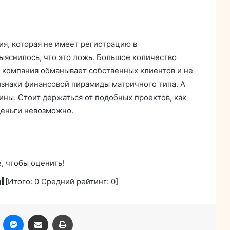
ия, которая не имеет регистрацию в
ыяснилось, что это ложь. Большое количество
о компания обманывает собственных клиентов и не
изнаки финансовой пирамиды матричного типа. А
мины. Стоит держаться от подобных проектов, как
деньги невозможно.
, чтобы оценить!
[Итого:
0
Средний рейтинг:
0
]
ассники
Skype
Messenger
Поделиться через электронную почту
Печатать