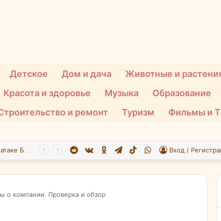
Детское
Дом и дача
Животные и растени
Красота и здоровье
Музыка
Образование
Строительство и ремонт
Туризм
Фильмы и 
Reddit
vk.com
Одноклассники
Telegram
TikTok
WhatsApp
При атаке БПЛА на Подмосковье пострадали 26 человек
Вход / Регистра
ывы о компании. Проверка и обзор