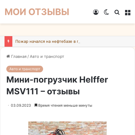
МОИ ОТЗЫВЫ
Войти
Switch
Искат
М
skin
Пожар начался на нефтебазе в подмосковном Ногинске в результате атаки БПЛА ВСУ
Главная
/
Авто и транспорт
Авто и транспорт
Мини-погрузчик Helffer
MSV111 – отзывы
03.09.2023
Время чтения меньше минуты