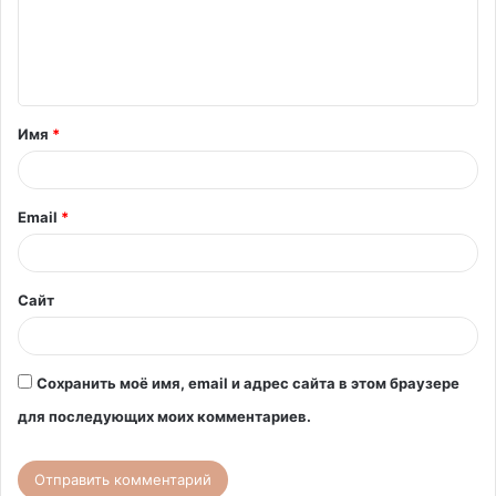
м
е
н
т
Имя
*
а
р
и
Email
*
й
*
Сайт
Сохранить моё имя, email и адрес сайта в этом браузере
для последующих моих комментариев.