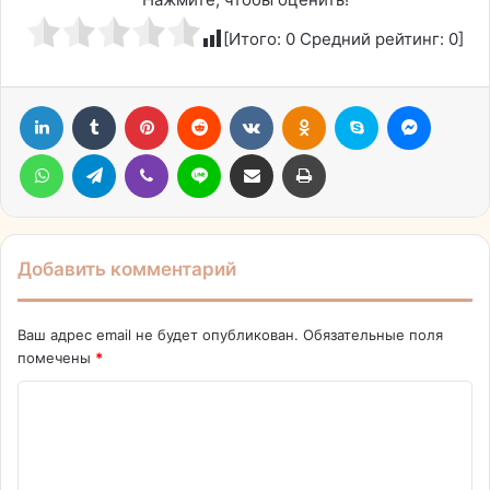
[Итого:
0
Средний рейтинг:
0
]
LinkedIn
Tumblr
Pinterest
Reddit
Вконтакте
Одноклассники
Skype
Messen
WhatsApp
Telegram
Viber
Line
Поделиться через электронную почту
Печатать
Добавить комментарий
Ваш адрес email не будет опубликован.
Обязательные поля
помечены
*
К
о
м