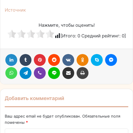
Источник
Нажмите, чтобы оценить!
[Итого:
0
Средний рейтинг:
0
]
LinkedIn
Tumblr
Pinterest
Reddit
Вконтакте
Одноклассники
Skype
Messen
WhatsApp
Telegram
Viber
Line
Поделиться через электронную почту
Печатать
Добавить комментарий
Ваш адрес email не будет опубликован.
Обязательные поля
помечены
*