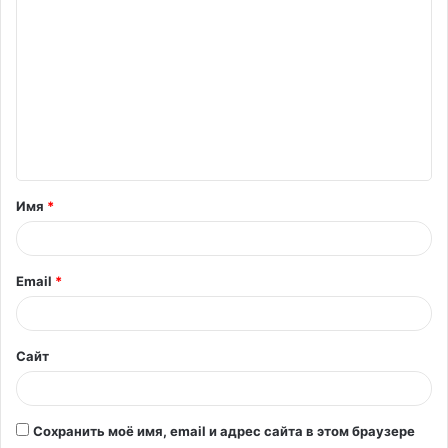
К
о
м
м
е
н
т
Имя
*
а
р
и
Email
*
й
*
Сайт
Сохранить моё имя, email и адрес сайта в этом браузере