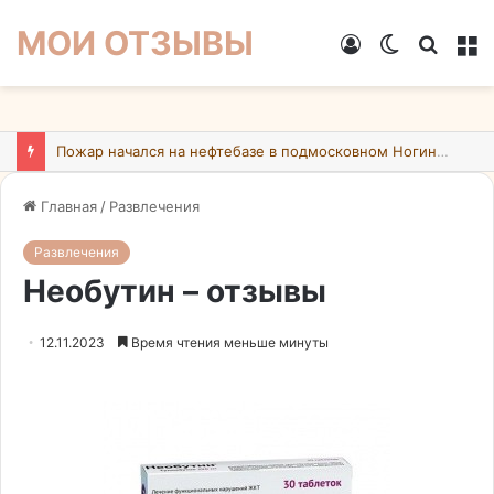
МОИ ОТЗЫВЫ
Войти
Switch
Искат
М
skin
Пожар начался на нефтебазе в подмосковном Ногинске в результате атаки БПЛА ВСУ
Главная
/
Развлечения
Развлечения
Необутин – отзывы
12.11.2023
Время чтения меньше минуты