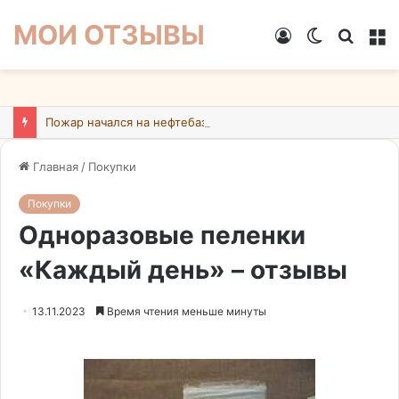
МОИ ОТЗЫВЫ
Войти
Switch
Искат
М
skin
Пожар начался на нефтебазе в подмосковном Ногинске в результате атаки БПЛА ВСУ
Главная
/
Покупки
Покупки
Одноразовые пеленки
«Каждый день» – отзывы
13.11.2023
Время чтения меньше минуты