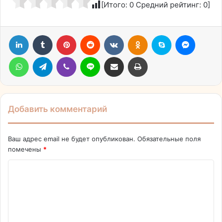
[Итого:
0
Средний рейтинг:
0
]
LinkedIn
Tumblr
Pinterest
Reddit
Вконтакте
Одноклассники
Skype
Messen
WhatsApp
Telegram
Viber
Line
Поделиться через электронную почту
Печатать
Добавить комментарий
Ваш адрес email не будет опубликован.
Обязательные поля
помечены
*
К
о
м
м