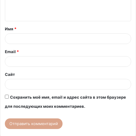
е
н
т
Имя
*
а
р
и
Email
*
й
*
Сайт
Сохранить моё имя, email и адрес сайта в этом браузере
для последующих моих комментариев.