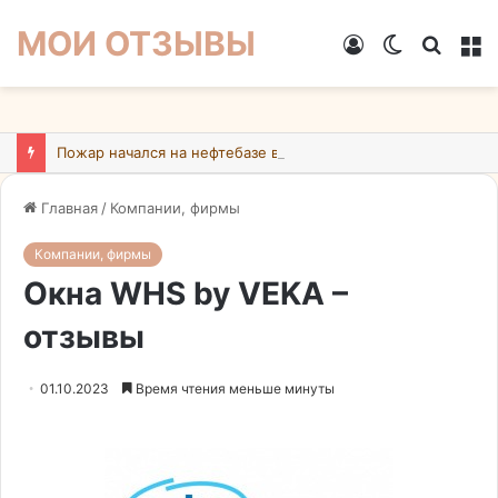
МОИ ОТЗЫВЫ
Войти
Switch
Искат
М
skin
Пожар начался на нефтебазе в подмосковном Ногинске в результате атаки БПЛА ВСУ
Главная
/
Компании, фирмы
Компании, фирмы
Окна WHS by VEKA –
отзывы
01.10.2023
Время чтения меньше минуты