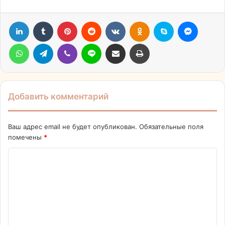
LinkedIn
Tumblr
Pinterest
Reddit
Вконтакте
Одноклассники
Skype
Messen
WhatsApp
Telegram
Viber
Line
Поделиться через электронную почту
Печатать
Добавить комментарий
Ваш адрес email не будет опубликован.
Обязательные поля
помечены
*
К
о
м
м
е