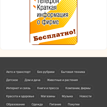
Авто и транспорт
Без рубрики
Бытовая техника
Детское
Дом и дача
Животные и растения
Интернет и связь
Книги и пресса
Компании, фирмы
Красота и здоровье
Магазины
Музыка
Новости
Образование
Одежда
Питание
Покупки