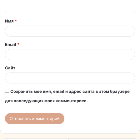
н
т
Имя
*
а
р
и
Email
*
й
*
Сайт
Сохранить моё имя, email и адрес сайта в этом браузере
для последующих моих комментариев.