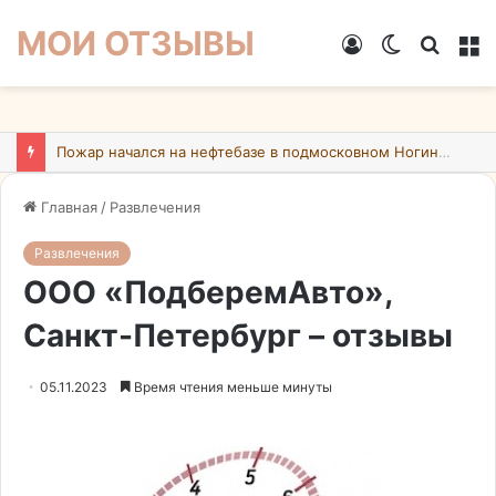
МОИ ОТЗЫВЫ
Войти
Switch
Искат
М
skin
Пожар начался на нефтебазе в подмосковном Ногинске в результате атаки БПЛА ВСУ
Главная
/
Развлечения
Развлечения
ООО «ПодберемАвто»,
Санкт-Петербург – отзывы
05.11.2023
Время чтения меньше минуты