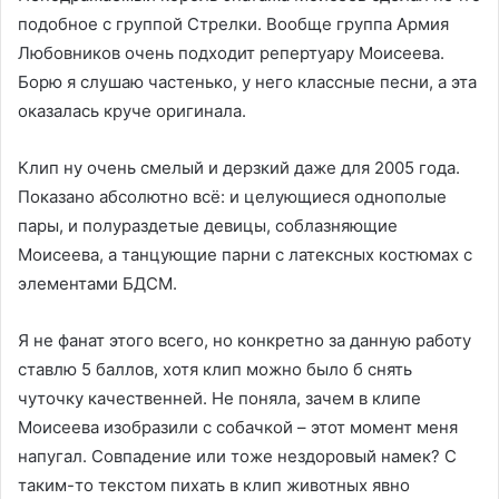
подобное с группой Стрелки. Вообще группа Армия
Любовников очень подходит репертуару Моисеева.
Борю я слушаю частенько, у него классные песни, а эта
оказалась круче оригинала.
Клип ну очень смелый и дерзкий даже для 2005 года.
Показано абсолютно всё: и целующиеся однополые
пары, и полураздетые девицы, соблазняющие
Моисеева, а танцующие парни с латексных костюмах с
элементами БДСМ.
Я не фанат этого всего, но конкретно за данную работу
ставлю 5 баллов, хотя клип можно было б снять
чуточку качественней. Не поняла, зачем в клипе
Моисеева изобразили с собачкой – этот момент меня
напугал. Совпадение или тоже нездоровый намек? С
таким-то текстом пихать в клип животных явно