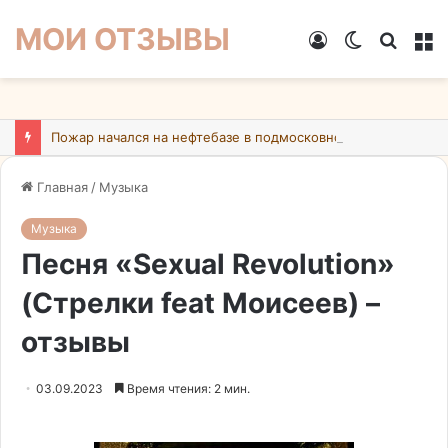
МОИ ОТЗЫВЫ
Войти
Switch
Искат
М
skin
Пожар начался на нефтебазе в подмосковном Ногинске в результате атаки БПЛА ВСУ
Главная
/
Музыка
Музыка
Песня «Sexual Revolution»
(Стрелки feat Моисеев) –
отзывы
03.09.2023
Время чтения: 2 мин.