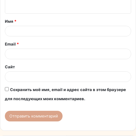
н
т
Имя
*
а
р
и
Email
*
й
*
Сайт
Сохранить моё имя, email и адрес сайта в этом браузере
для последующих моих комментариев.