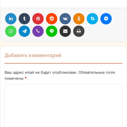
LinkedIn
Tumblr
Pinterest
Reddit
Вконтакте
Одноклассники
Skype
Messen
WhatsApp
Telegram
Viber
Line
Поделиться через электронную почту
Печатать
Добавить комментарий
Ваш адрес email не будет опубликован.
Обязательные поля
помечены
*
К
о
м
м
е