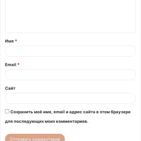
м
е
н
т
Имя
*
а
р
и
Email
*
й
*
Сайт
Сохранить моё имя, email и адрес сайта в этом браузере
для последующих моих комментариев.