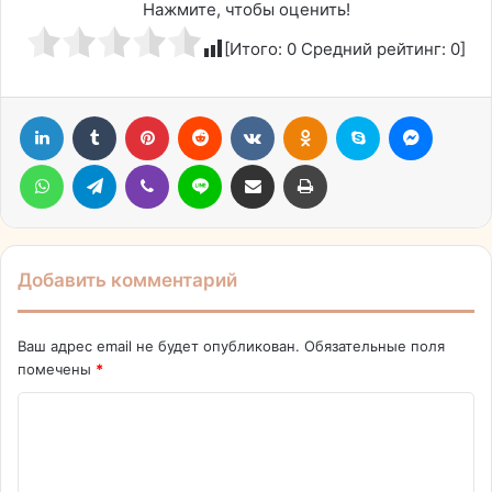
Нажмите, чтобы оценить!
[Итого:
0
Средний рейтинг:
0
]
LinkedIn
Tumblr
Pinterest
Reddit
Вконтакте
Одноклассники
Skype
Messen
WhatsApp
Telegram
Viber
Line
Поделиться через электронную почту
Печатать
Добавить комментарий
Ваш адрес email не будет опубликован.
Обязательные поля
помечены
*
К
о
м