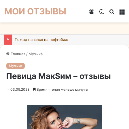
МОИ ОТЗЫВЫ
Войти
Switch
Искат
М
skin
Пожар начался на нефтебазе в подмосковном Ногинске в результате атаки БПЛА ВСУ
Главная
/
Музыка
Музыка
Певица МакSим – отзывы
03.09.2023
Время чтения меньше минуты