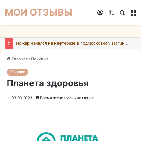
МОИ ОТЗЫВЫ
Войти
Switch
Искат
М
skin
Пожар начался на нефтебазе в подмосковном Ногинске в результате атаки БПЛА ВСУ
Главная
/
Покупки
Покупки
Планета здоровья
03.09.2023
Время чтения меньше минуты