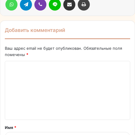
Добавить комментарий
Ваш адрес email не будет опубликован.
Обязательные поля
помечены
*
К
о
м
м
е
н
т
Имя
*
а