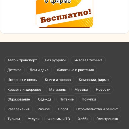
Авто и транспорт
Без рубрики
Бытовая техника
Детское
Дом и дача
Животные и растения
Интернет и связь
Книги и пресса
Компании, фирмы
Красота и здоровье
Магазины
Музыка
Новости
Образование
Одежда
Питание
Покупки
Развлечения
Разное
Спорт
Строительство и ремонт
Туризм
Услуги
Фильмы и ТВ
Хобби
Электроника