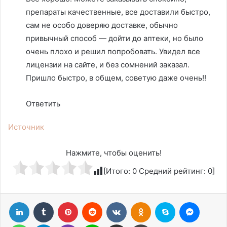
препараты качественные, все доставили быстро,
сам не особо доверяю доставке, обычно
привычный способ — дойти до аптеки, но было
очень плохо и решил попробовать. Увидел все
лицензии на сайте, и без сомнений заказал.
Пришло быстро, в общем, советую даже очень!!
Ответить
Источник
Нажмите, чтобы оценить!
[Итого:
0
Средний рейтинг:
0
]
LinkedIn
Tumblr
Pinterest
Reddit
Вконтакте
Одноклассники
Skype
Messen
WhatsApp
Telegram
Viber
Line
Поделиться через электронную почту
Печатать