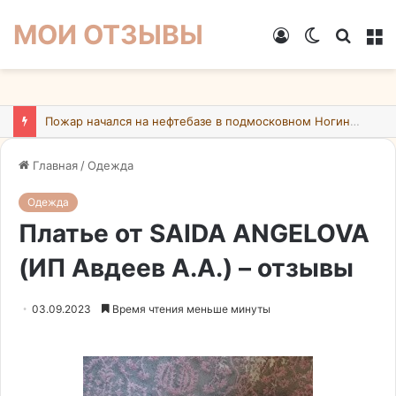
МОИ ОТЗЫВЫ
Войти
Switch
Искат
М
skin
Пожар начался на нефтебазе в подмосковном Ногинске в результате атаки БПЛА ВСУ
Главная
/
Одежда
Одежда
Платье от SAIDA ANGELOVA
(ИП Авдеев А.А.) – отзывы
03.09.2023
Время чтения меньше минуты