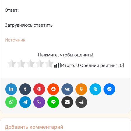
Ответ:
Затрудняюсь ответить
Источник
Нажмите, чтобы оценить!
[Итого:
0
Средний рейтинг:
0
]
LinkedIn
Tumblr
Pinterest
Reddit
Вконтакте
Одноклассники
Skype
Messen
WhatsApp
Telegram
Viber
Line
Поделиться через электронную почту
Печатать
Добавить комментарий