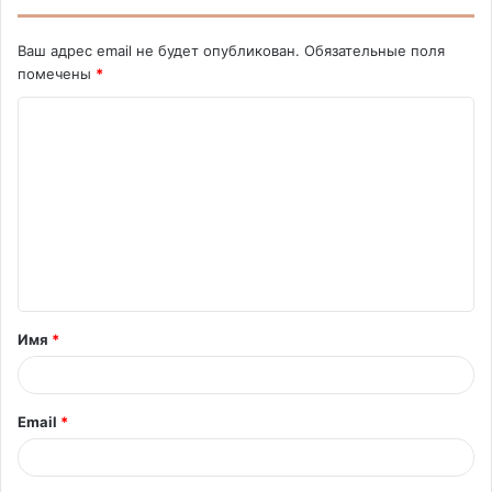
Ваш адрес email не будет опубликован.
Обязательные поля
помечены
*
К
о
м
м
е
н
т
Имя
*
а
р
и
Email
*
й
*