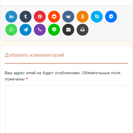
LinkedIn
Tumblr
Pinterest
Reddit
Вконтакте
Одноклассники
Skype
Messen
WhatsApp
Telegram
Viber
Line
Поделиться через электронную почту
Печатать
Добавить комментарий
Ваш адрес email не будет опубликован.
Обязательные поля
помечены
*
К
о
м
м
е