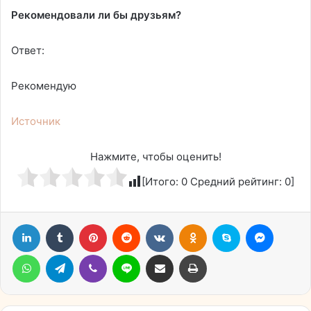
Рекомендовали ли бы друзьям?
Ответ:
Рекомендую
Источник
Нажмите, чтобы оценить!
[Итого:
0
Средний рейтинг:
0
]
LinkedIn
Tumblr
Pinterest
Reddit
Вконтакте
Одноклассники
Skype
Messen
WhatsApp
Telegram
Viber
Line
Поделиться через электронную почту
Печатать