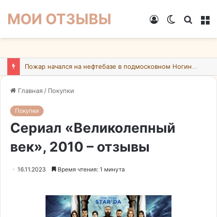
МОИ ОТЗЫВЫ
Войти
Switch
Искат
М
skin
Пожар начался на нефтебазе в подмосковном Ногинске в результате атаки БПЛА ВСУ
Главная
/
Покупки
Покупки
Сериал «Великолепный
век», 2010 – отзывы
16.11.2023
Время чтения: 1 минута