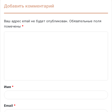
Добавить комментарий
Ваш адрес email не будет опубликован.
Обязательные поля
помечены
*
К
о
м
м
е
н
т
Имя
*
а
р
и
Email
*
й