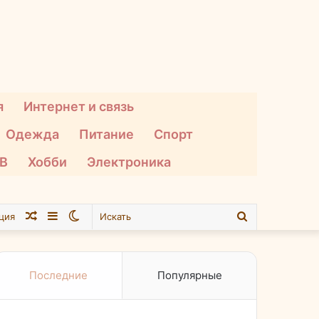
я
Интернет и связь
Одежда
Питание
Спорт
ТВ
Хобби
Электроника
Случайная
Sidebar
Switch
Искать
ция
статья
skin
Последние
Популярные