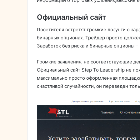
информации о торговых условиях;высокие к
Официальный сайт
Посетителя встретят громкие лозунги о зара
бинарных опционах. Трейдер просто должен 
Заработок без риска и бинарные опционы –
Громкие заявления, не соответствующие де
Официальный сайт Step To Leadership не по
максимально просто оформленная площадка
счастливой случайности, он переведен толь