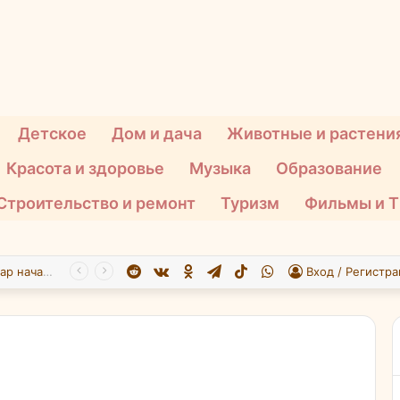
Детское
Дом и дача
Животные и растени
Красота и здоровье
Музыка
Образование
Строительство и ремонт
Туризм
Фильмы и 
Reddit
vk.com
Одноклассники
Telegram
TikTok
WhatsApp
При атаке БПЛА на Подмосковье пострадали 26 человек
Вход / Регистра