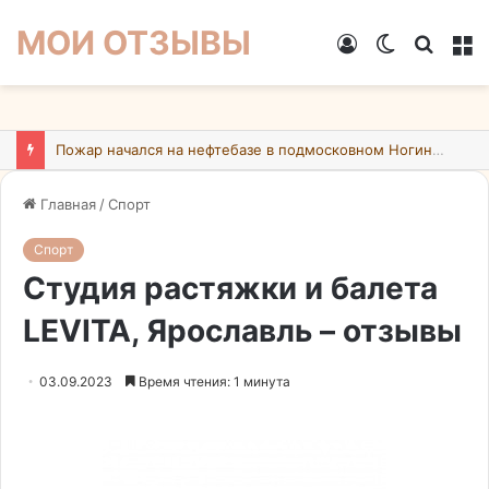
МОИ ОТЗЫВЫ
Войти
Switch
Искат
М
skin
Пожар начался на нефтебазе в подмосковном Ногинске в результате атаки БПЛА ВСУ
Главная
/
Спорт
Спорт
Студия растяжки и балета
LEVITA, Ярославль – отзывы
03.09.2023
Время чтения: 1 минута