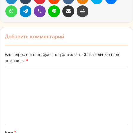
WhatsApp
Telegram
Viber
Line
Поделиться через электронную почту
Печатать
Добавить комментарий
Ваш адрес email не будет опубликован.
Обязательные поля
помечены
*
К
о
м
м
е
н
т
Имя
*