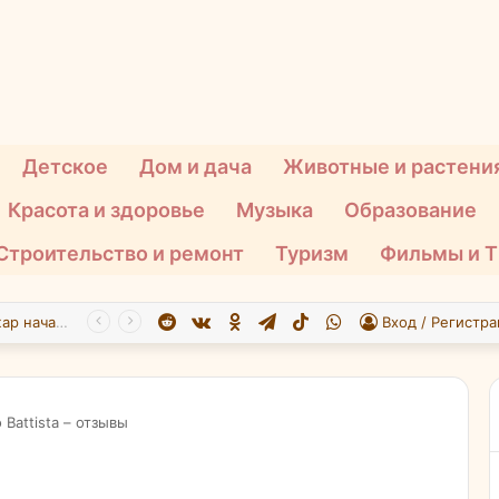
Детское
Дом и дача
Животные и растени
Красота и здоровье
Музыка
Образование
Строительство и ремонт
Туризм
Фильмы и 
Reddit
vk.com
Одноклассники
Telegram
TikTok
WhatsApp
При атаке БПЛА на Подмосковье пострадали 26 человек
Вход / Регистра
Battista – отзывы