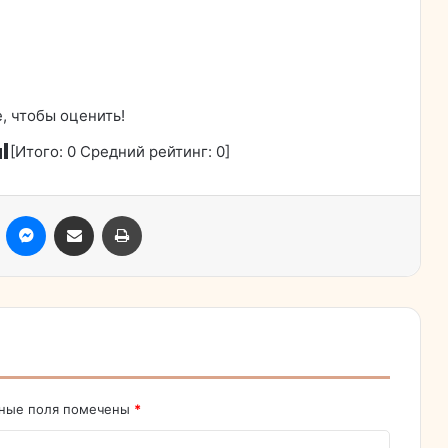
, чтобы оценить!
[Итого:
0
Средний рейтинг:
0
]
ассники
Skype
Messenger
Поделиться через электронную почту
Печатать
ьные поля помечены
*