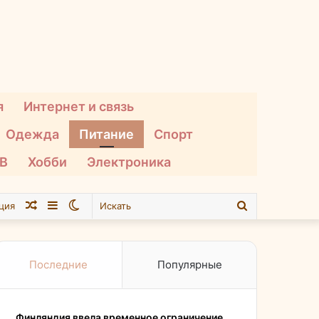
я
Интернет и связь
Одежда
Питание
Спорт
ТВ
Хобби
Электроника
Случайная
Sidebar
Switch
Искать
ция
статья
skin
Последние
Популярные
Финляндия ввела временное ограничение