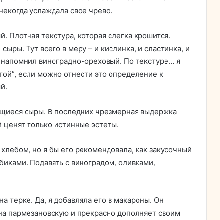
некогда услаждала свое чрево.
й. Плотная текстура, которая слегка крошится.
ыры. Тут всего в меру – и кислинка, и сластинка, и
о напомнил виноградно-ореховый. По текстуре… я
стой”, если можно отнести это определение к
й.
ащиеся сыры. В последних чрезмерная выдержка
й ценят только истинные эстеты.
 хлебом, но я бы его рекомендовала, как закусочный
убиками. Подавать с виноградом, оливками,
а терке. Да, я добавляла его в макароны. Он
на пармезановскую и прекрасно дополняет своим