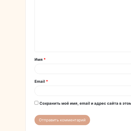
о
м
м
е
н
т
Имя
*
а
р
и
Email
*
й
*
Сохранить моё имя, email и адрес сайта в э