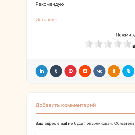
Рекомендую
Источник
Нажмите
LinkedIn
Tumblr
Pinterest
Reddit
Вконтакте
Однокл
Добавить комментарий
Ваш адрес email не будет опубликован.
Обязател
К