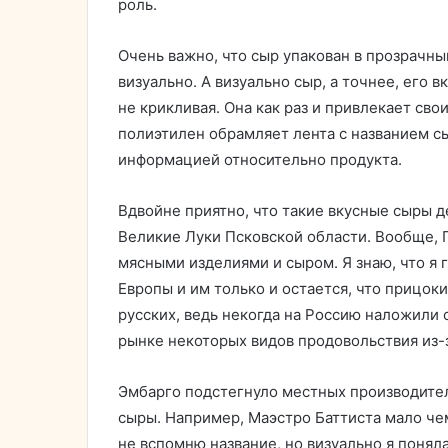
роль.
Очень важно, что сыр упакован в прозрачны
визуально. А визуально сыр, а точнее, его 
не крикливая. Она как раз и привлекает св
полиэтилен обрамляет лента с названием сы
информацией относительно продукта.
Вдвойне приятно, что такие вкусные сыры д
Великие Луки Псковской области. Вообще, 
мясными изделиями и сыром. Я знаю, что я 
Европы и им только и остается, что прицок
русских, ведь некогда на Россию наложили 
рынке некоторых видов продовольствия из-з
Эмбарго подстегнуло местных производител
сыры. Например, Маэстро Баттиста мало чем
не вспомню название, но визуально я понял