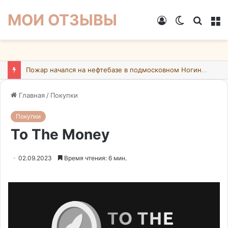
МОИ ОТЗЫВЫ
Войти
Switch
Искат
М
skin
При атаке БПЛА на Подмосковье пострадали 26 человек
Главная
/
Покупки
Покупки
To The Money
02.09.2023
Время чтения: 6 мин.