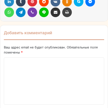
WhatsApp
Telegram
Viber
Line
Поделиться через электронную почту
Печатать
Добавить комментарий
Ваш адрес email не будет опубликован.
Обязательные поля
помечены
*
К
о
м
м
е
н
т