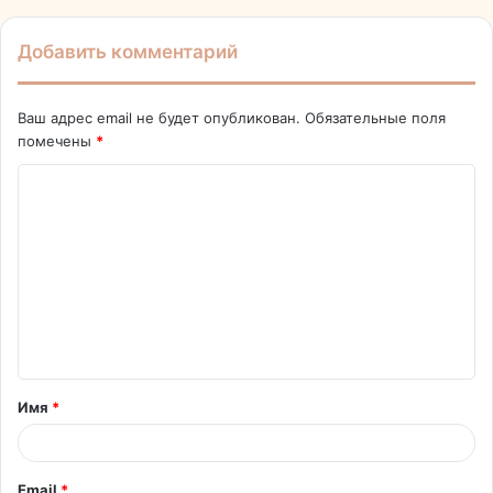
Добавить комментарий
Ваш адрес email не будет опубликован.
Обязательные поля
помечены
*
К
о
м
м
е
н
т
Имя
*
а
р
и
Email
*