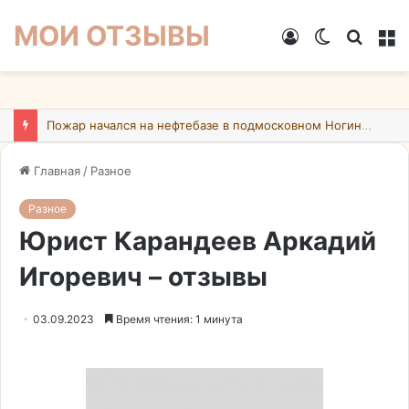
МОИ ОТЗЫВЫ
Войти
Switch
Искат
М
skin
Пожар начался на нефтебазе в подмосковном Ногинске в результате атаки БПЛА ВСУ
Главная
/
Разное
Разное
Юрист Карандеев Аркадий
Игоревич – отзывы
03.09.2023
Время чтения: 1 минута