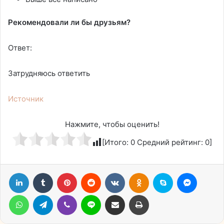
Рекомендовали ли бы друзьям?
Ответ:
Затрудняюсь ответить
Источник
Нажмите, чтобы оценить!
[Итого:
0
Средний рейтинг:
0
]
LinkedIn
Tumblr
Pinterest
Reddit
Вконтакте
Одноклассники
Skype
Messen
WhatsApp
Telegram
Viber
Line
Поделиться через электронную почту
Печатать