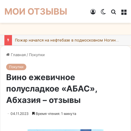
МОИ ОТЗЫВЫ
Войти
Switch
Искат
М
skin
Пожар начался на нефтебазе в подмосковном Ногинске в результате атаки БПЛА ВСУ
Главная
/
Покупки
Покупки
Вино ежевичное
полусладкое «АБАС»,
Абхазия – отзывы
04.11.2023
Время чтения: 1 минута