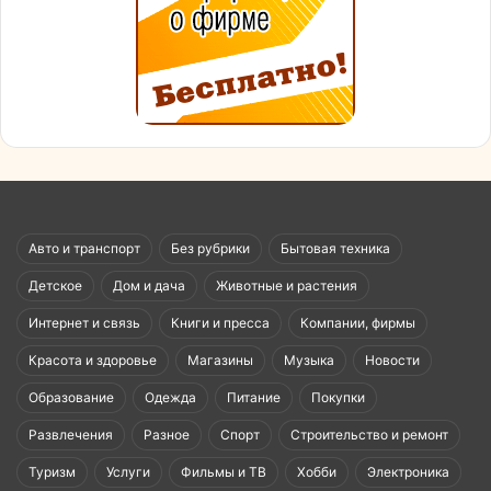
Авто и транспорт
Без рубрики
Бытовая техника
Детское
Дом и дача
Животные и растения
Интернет и связь
Книги и пресса
Компании, фирмы
Красота и здоровье
Магазины
Музыка
Новости
Образование
Одежда
Питание
Покупки
Развлечения
Разное
Спорт
Строительство и ремонт
Туризм
Услуги
Фильмы и ТВ
Хобби
Электроника