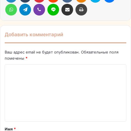
WhatsApp
Telegram
Viber
Line
Поделиться через электронную почту
Печатать
Добавить комментарий
Ваш адрес email не будет опубликован.
Обязательные поля
помечены
*
К
о
м
м
е
н
т
Имя
*
а