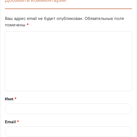
Добавить комментарий
Ваш адрес email не будет опубликован.
Обязательные поля
помечены
*
К
о
м
м
е
н
т
Имя
*
а
р
и
Email
*
й
*