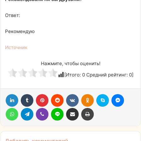
Ответ:
Рекомендую
Источник
Нажмите, чтобы оценить!
[Итого:
0
Средний рейтинг:
0
]
LinkedIn
Tumblr
Pinterest
Reddit
Вконтакте
Одноклассники
Skype
Messen
WhatsApp
Telegram
Viber
Line
Поделиться через электронную почту
Печатать