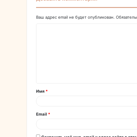
Ваш адрес email не будет опубликован.
Обязател
К
о
м
м
е
н
т
Имя
*
а
р
и
Email
*
й
*