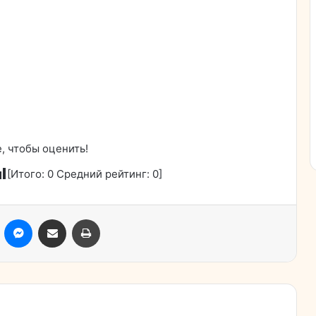
, чтобы оценить!
[Итого:
0
Средний рейтинг:
0
]
ассники
Skype
Messenger
Поделиться через электронную почту
Печатать