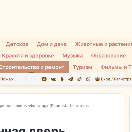
Детское
Дом и дача
Животные и растени
Красота и здоровье
Музыка
Образование
Строительство и ремонт
Туризм
Фильмы и 
Reddit
vk.com
Одноклассники
Telegram
TikTok
WhatsApp
При атаке БПЛА на Подмосковье пострадали 26 человек
Вход / Регистра
ионная дверь «Фонстар» (Phonestar) – отзывы
нная дверь