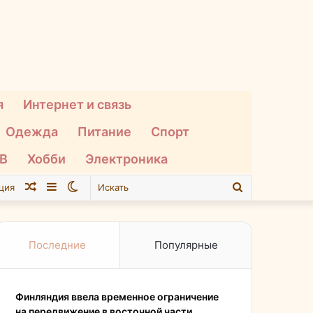
я
Интернет и связь
Одежда
Питание
Спорт
ТВ
Хобби
Электроника
Случайная
Sidebar
Switch
Искать
ция
статья
skin
Последние
Популярные
Финляндия ввела временное ограничение
на передвижение в восточной части