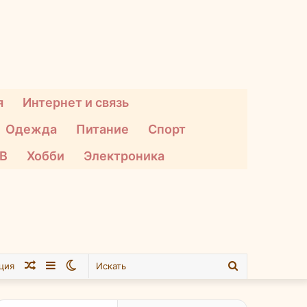
я
Интернет и связь
Одежда
Питание
Спорт
ТВ
Хобби
Электроника
Случайная
Sidebar
Switch
Искать
ция
статья
skin