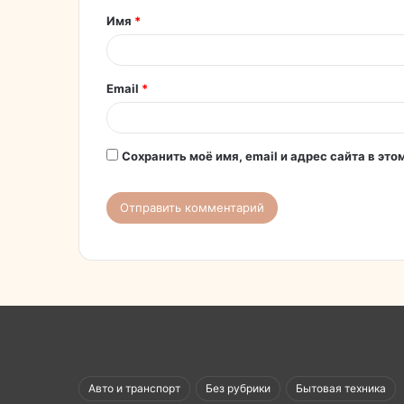
Имя
*
а
р
и
Email
*
й
*
Сохранить моё имя, email и адрес сайта в э
Авто и транспорт
Без рубрики
Бытовая техника