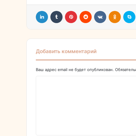
LinkedIn
Tumblr
Pinterest
Reddit
Вконтакте
Однокл
Добавить комментарий
Ваш адрес email не будет опубликован.
Обязател
К
о
м
м
е
н
т