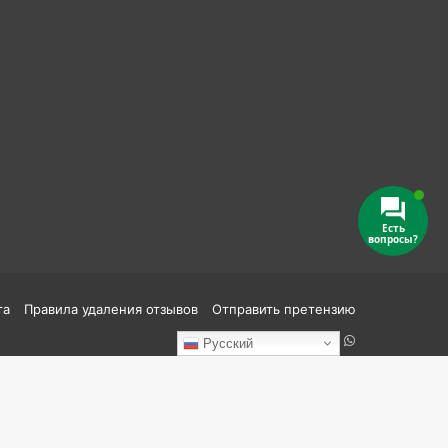
Есть
вопросы?
та
Правила удаления отзывов
Отправить претензию
Reddit
vk.com
Одноклассники
Telegram
TikTok
WhatsApp
Русский
Кно