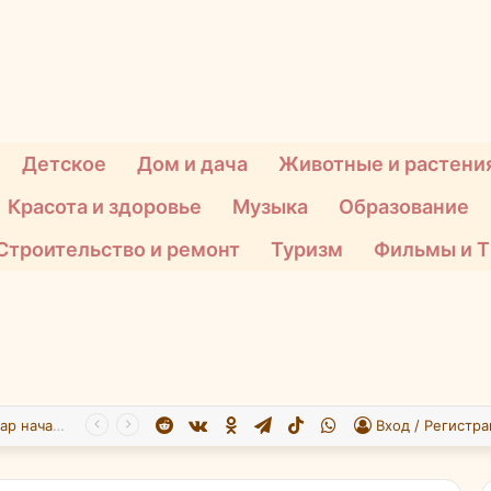
Детское
Дом и дача
Животные и растени
Красота и здоровье
Музыка
Образование
Строительство и ремонт
Туризм
Фильмы и 
Reddit
vk.com
Одноклассники
Telegram
TikTok
WhatsApp
При атаке БПЛА на Подмосковье пострадали 26 человек
Вход / Регистра