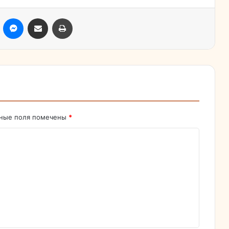
ассники
Skype
Messenger
Поделиться через электронную почту
Печатать
ьные поля помечены
*